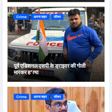
Crime
अपना शहर
फीचर
पूर्व एडिशनल एसपी के ड्राइवर की गोली
मारकर ह’त्या
Crime
अपना शहर
फीचर