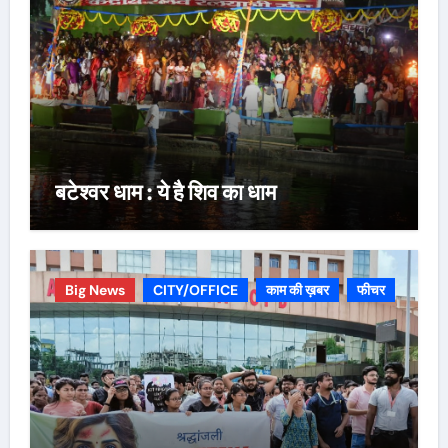
बटेश्वर धाम : ये है शिव का धाम
Big News
CITY/OFFICE
काम की ख़बर
फीचर