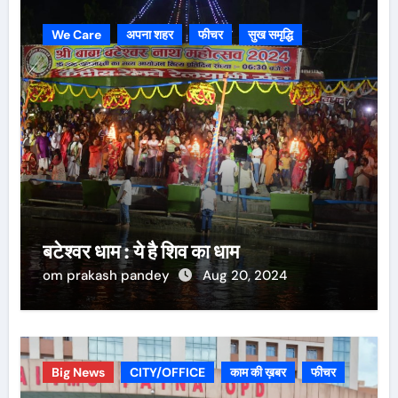
We Care
अपना शहर
फीचर
सुख समृद्धि
बटेश्वर धाम : ये है शिव का धाम
om prakash pandey
Aug 20, 2024
Big News
CITY/OFFICE
काम की ख़बर
फीचर