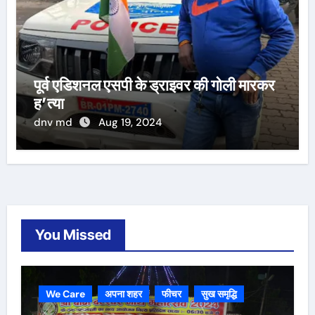
पूर्व एडिशनल एसपी के ड्राइवर की गोली मारकर
ह’त्या
dnv md
Aug 19, 2024
You Missed
We Care
अपना शहर
फीचर
सुख समृद्धि