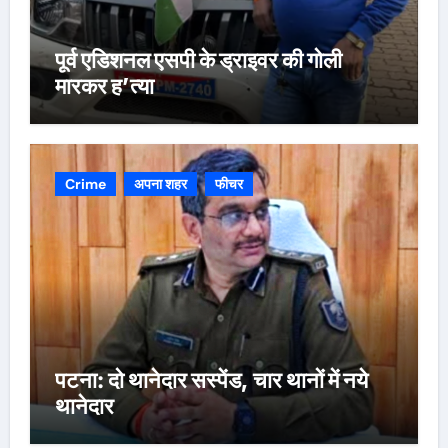
पूर्व एडिशनल एसपी के ड्राइवर की गोली
मारकर ह’त्या
Crime
अपना शहर
फीचर
पटना: दो थानेदार सस्पेंड, चार थानों में नये
थानेदार