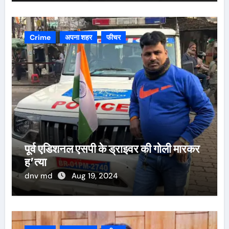
Crime
अपना शहर
फीचर
पूर्व एडिशनल एसपी के ड्राइवर की गोली मारकर
ह’त्या
dnv md
Aug 19, 2024