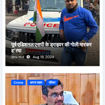
पूर्व एडिशनल एसपी के ड्राइवर की गोली मारकर
ह’त्या
dnv md
Aug 19, 2024
Crime
अपना शहर
फीचर