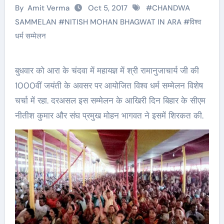
By
Amit Verma
Oct 5, 2017
#
CHANDWA
SAMMELAN
#
NITISH MOHAN BHAGWAT IN ARA
#
विश्व
धर्म सम्मेलन
बुधवार को आरा के चंदवा में महायज्ञ में श्री रामानुजाचार्य जी की
1000वीं जयंती के अवसर पर आयोजित विश्व धर्म सम्मेलन विशेष
चर्चा में रहा. दरअसल इस सम्मेलन के आखिरी दिन बिहार के सीएम
नीतीश कुमार और संघ प्रमुख मोहन भागवत ने इसमें शिरकत की.