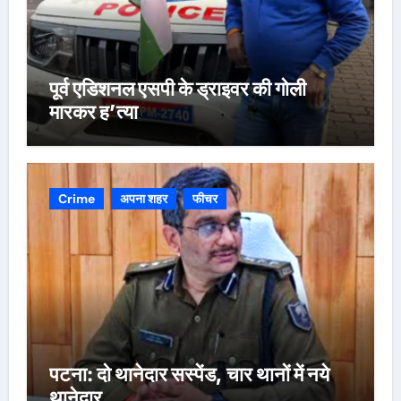
पूर्व एडिशनल एसपी के ड्राइवर की गोली
मारकर ह’त्या
Crime
अपना शहर
फीचर
पटना: दो थानेदार सस्पेंड, चार थानों में नये
थानेदार