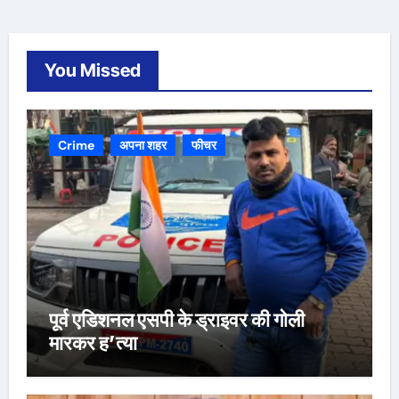
You Missed
Crime
अपना शहर
फीचर
पूर्व एडिशनल एसपी के ड्राइवर की गोली
मारकर ह’त्या