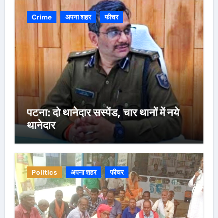
Crime
अपना शहर
फीचर
पटना: दो थानेदार सस्पेंड, चार थानों में नये
थानेदार
Politics
अपना शहर
फीचर