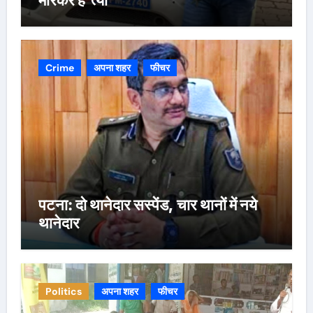
Crime
अपना शहर
फीचर
पटना: दो थानेदार सस्पेंड, चार थानों में नये
थानेदार
Politics
अपना शहर
फीचर