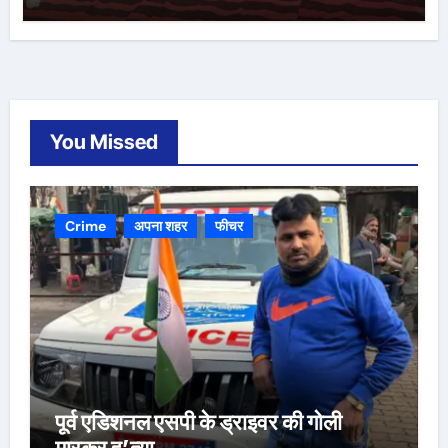
You Missed
Crime
अपना शहर
फीचर
पूर्व एडिशनल एसपी के ड्राइवर की गोली
मारकर ह’त्या