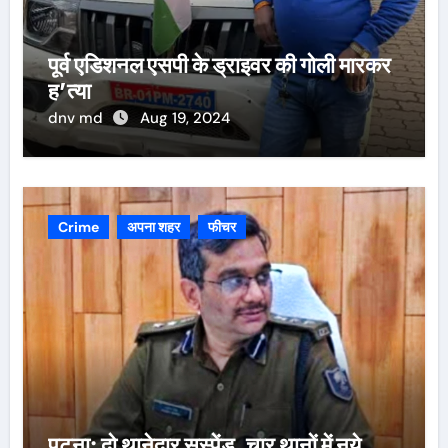
पूर्व एडिशनल एसपी के ड्राइवर की गोली मारकर
ह’त्या
dnv md
Aug 19, 2024
Crime
अपना शहर
फीचर
पटना: दो थानेदार सस्पेंड, चार थानों में नये