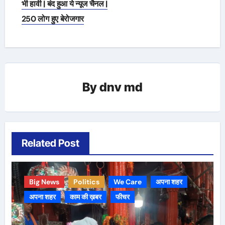
navigation
भी हावी | बंद हुआ ये न्यूज चैनल |
250 लोग हुए बेरोजगार
By
dnv md
Related Post
Big News
Politics
We Care
अपना शहर
अपना शहर
काम की ख़बर
फीचर