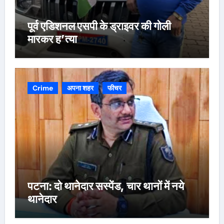
पूर्व एडिशनल एसपी के ड्राइवर की गोली
मारकर ह’त्या
Crime
अपना शहर
फीचर
पटना: दो थानेदार सस्पेंड, चार थानों में नये
थानेदार