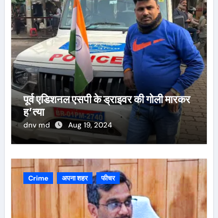
पूर्व एडिशनल एसपी के ड्राइवर की गोली मारकर
ह’त्या
dnv md
Aug 19, 2024
Crime
अपना शहर
फीचर