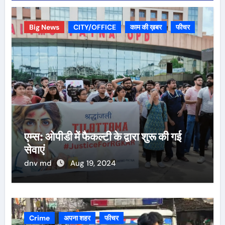
Big News
CITY/OFFICE
काम की ख़बर
फीचर
एम्स: ओपीडी में फैकल्टी के द्वारा शुरू की गई
सेवाएं
dnv md
Aug 19, 2024
Crime
अपना शहर
फीचर