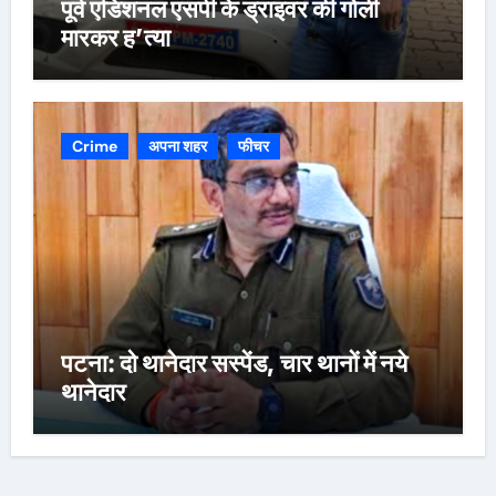
पूर्व एडिशनल एसपी के ड्राइवर की गोली
मारकर ह’त्या
Crime
अपना शहर
फीचर
पटना: दो थानेदार सस्पेंड, चार थानों में नये
थानेदार