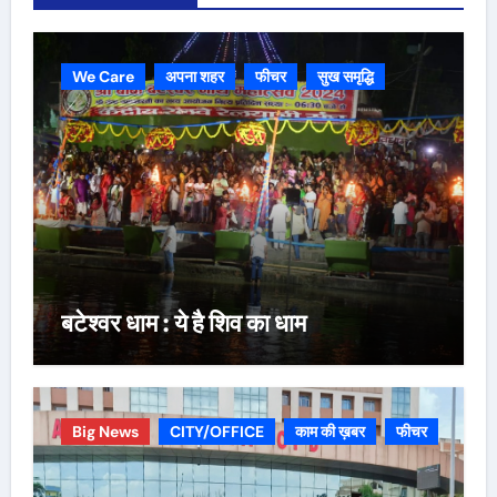
We Care
अपना शहर
फीचर
सुख समृद्धि
बटेश्वर धाम : ये है शिव का धाम
Big News
CITY/OFFICE
काम की ख़बर
फीचर