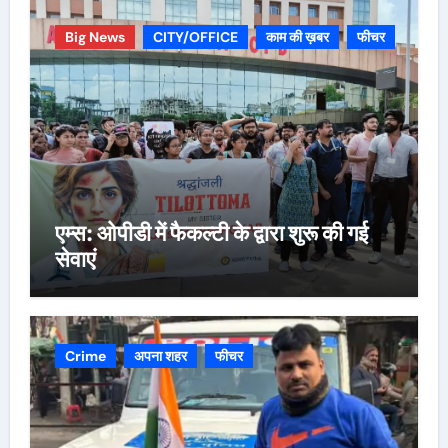
Big News
CITY/OFFICE
काम की ख़बर
फीचर
एम्स: ओपीडी में फैकल्टी के द्वारा शुरू की गई
सेवाएं
Crime
अपना शहर
फीचर