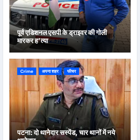
पूर्व एडिशनल एसपी के ड्राइवर की गोली
मारकर ह’त्या
Crime
अपना शहर
फीचर
पटना: दो थानेदार सस्पेंड, चार थानों में नये