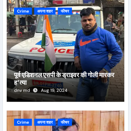
Crime
अपना शहर
फीचर
पूर्व एडिशनल एसपी के ड्राइवर की गोली मारकर
ह’त्या
dnv md
Aug 19, 2024
Crime
अपना शहर
फीचर