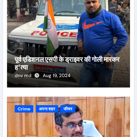
पूर्व एडिशनल एसपी के ड्राइवर की गोली मारकर
ह’त्या
dnv md
Aug 19, 2024
Crime
अपना शहर
फीचर