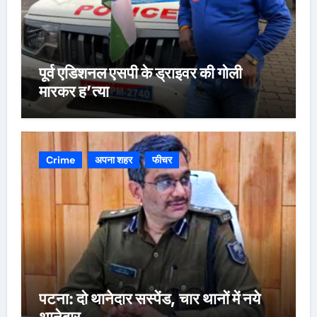
पूर्व एडिशनल एसपी के ड्राइवर की गोली
मारकर ह’त्या
Crime
अपना शहर
फीचर
पटना: दो थानेदार सस्पेंड, चार थानों में नये