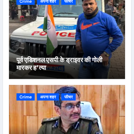
Crime
अपना शहर
फीचर
पूर्व एडिशनल एसपी के ड्राइवर की गोली
मारकर ह’त्या
Crime
अपना शहर
फीचर