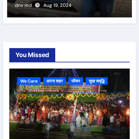
dnv md
Aug 19, 2024
You Missed
We Care
अपना शहर
फीचर
सुख समृद्धि