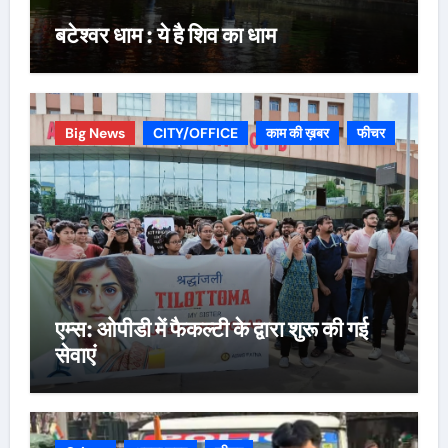
बटेश्वर धाम : ये है शिव का धाम
Big News
CITY/OFFICE
काम की ख़बर
फीचर
एम्स: ओपीडी में फैकल्टी के द्वारा शुरू की गई
सेवाएं