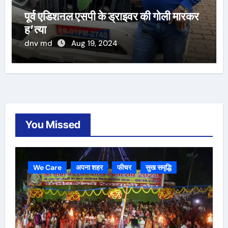
पूर्व एडिशनल एसपी के ड्राइवर की गोली मारकर
ह’त्या
dnv md
Aug 19, 2024
You Missed
We Care
अपना शहर
फीचर
सुख समृद्धि