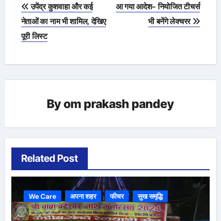
Post
उपेंद्र कुशवाहा और कई
आ गया आदेश- नियोजित टीचर्स
navigation
नेताओं का नाम भी शामिल, देखिए
भी बनेंगे लेक्चरर
पूरी लिस्ट
By
om prakash pandey
Related Post
We Care
अपना शहर
फीचर
सुख समृद्धि