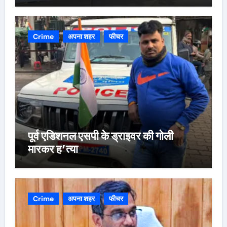
Crime
अपना शहर
फीचर
पूर्व एडिशनल एसपी के ड्राइवर की गोली
मारकर ह’त्या
Crime
अपना शहर
फीचर