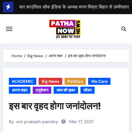
Skip
to
भीम सेना का भारत बंद, राजद का बंद को समर्थन
content
Home
Big News
अपना शहर
इस बार वृहद होगा जनांदोलन!
ACADEMIC
Big News
Politics
We Care
अपना शहर
एजुकेशन
काम की ख़बर
फीचर
इस बार वृहद होगा जनांदोलन!
By
om prakash pandey
Mar 17, 2021