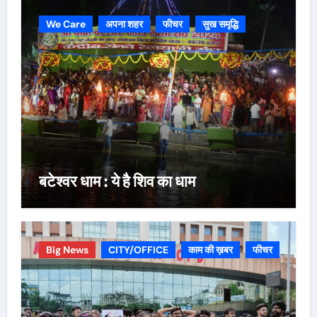
We Care
अपना शहर
फीचर
सुख समृद्धि
बटेश्वर धाम : ये है शिव का धाम
Big News
CITY/OFFICE
काम की ख़बर
फीचर