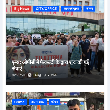
Big News
CITY/OFFICE
काम की ख़बर
फीचर
एम्स: ओपीडी में फैकल्टी के द्वारा शुरू की गई
सेवाएं
dnv md
Aug 19, 2024
Crime
अपना शहर
फीचर