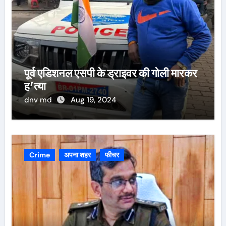
पूर्व एडिशनल एसपी के ड्राइवर की गोली मारकर
ह’त्या
dnv md
Aug 19, 2024
Crime
अपना शहर
फीचर