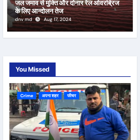
जल जमाव से मुक्ति और दोनार रेल ओवरब्रिज
के लिए आन्दोलन तेज
dnv md
Aug 17, 2024
You Missed
Crime
अपना शहर
फीचर