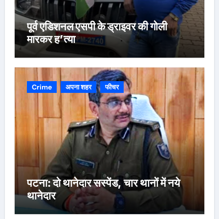
पूर्व एडिशनल एसपी के ड्राइवर की गोली
मारकर ह’त्या
Crime
अपना शहर
फीचर
पटना: दो थानेदार सस्पेंड, चार थानों में नये
थानेदार