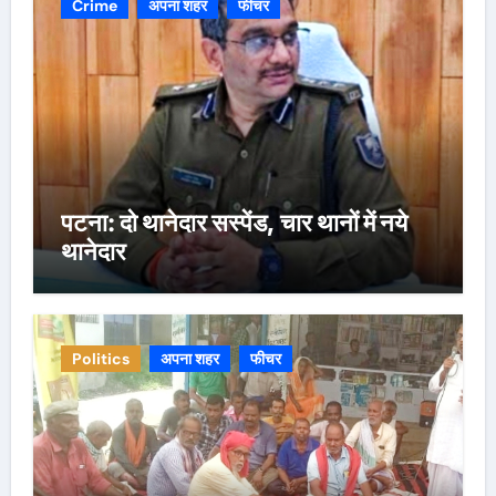
Crime
अपना शहर
फीचर
पटना: दो थानेदार सस्पेंड, चार थानों में नये
थानेदार
Politics
अपना शहर
फीचर