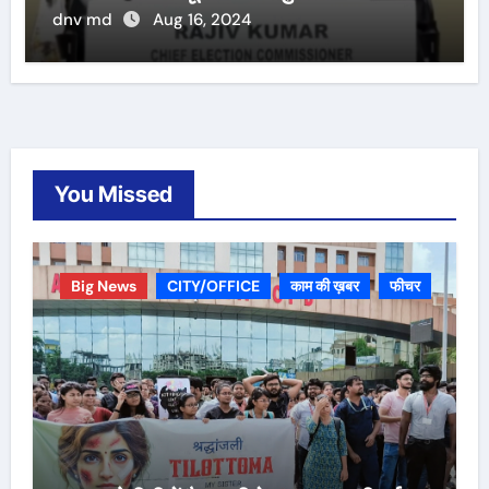
dnv md
Aug 16, 2024
You Missed
Big News
CITY/OFFICE
काम की ख़बर
फीचर