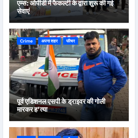
एम्स: ओपीडी में फैकल्टी के द्वारा शुरू की गई
सेवाएं
Crime
अपना शहर
फीचर
पूर्व एडिशनल एसपी के ड्राइवर की गोली
मारकर ह’त्या