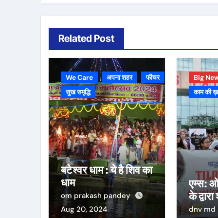
Related Post
We Care
अपना शहर
फीचर
Big Ne
सुख समृद्धि
काम की ख
बटेश्वर धाम : ये है शिव का
धाम
एम्स: ओ
के द्वारा
om prakash pandey
Aug 20, 2024
dnv md