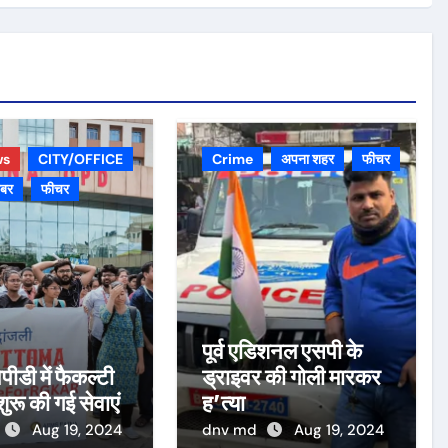
ws
CITY/OFFICE
Crime
अपना शहर
फीचर
़बर
फीचर
पूर्व एडिशनल एसपी के
पीडी में फैकल्टी
ड्राइवर की गोली मारकर
 शुरू की गई सेवाएं
ह’त्या
Aug 19, 2024
dnv md
Aug 19, 2024