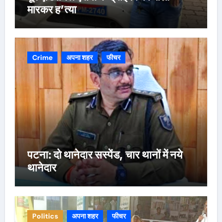
मारकर ह’त्या
Crime
अपना शहर
फीचर
पटना: दो थानेदार सस्पेंड, चार थानों में नये
थानेदार
Politics
अपना शहर
फीचर