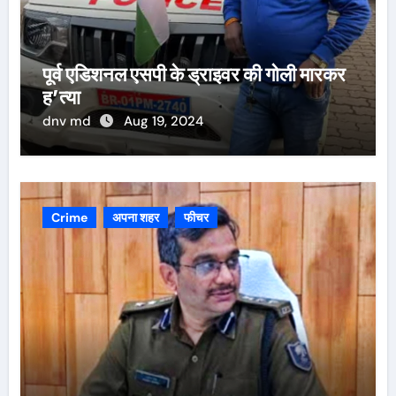
पूर्व एडिशनल एसपी के ड्राइवर की गोली मारकर
ह’त्या
dnv md
Aug 19, 2024
Crime
अपना शहर
फीचर