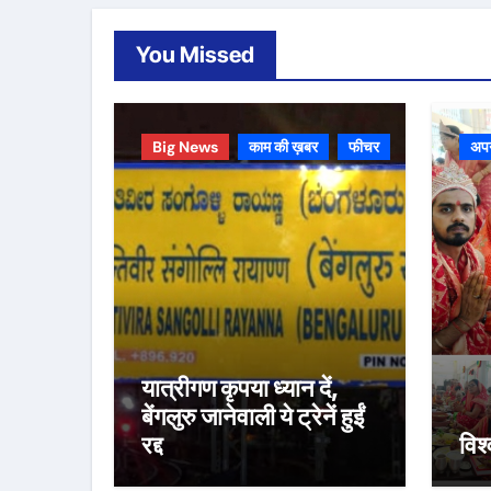
You Missed
Big News
काम की ख़बर
फीचर
अप
यात्रीगण कृपया ध्यान दें,
बेंगलुरु जानेवाली ये ट्रेनें हुईं
रद्द
विश्