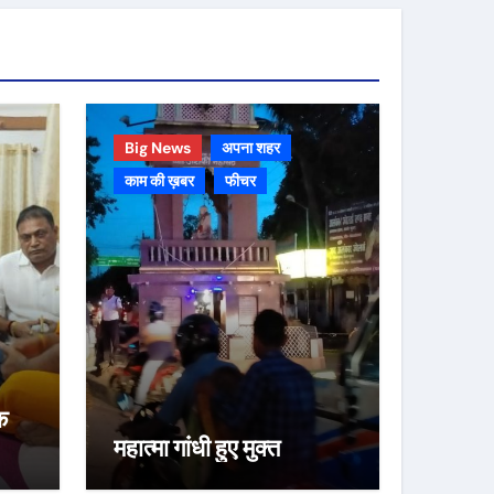
Big News
अपना शहर
काम की ख़बर
फीचर
क
महात्मा गांधी हुए मुक्त