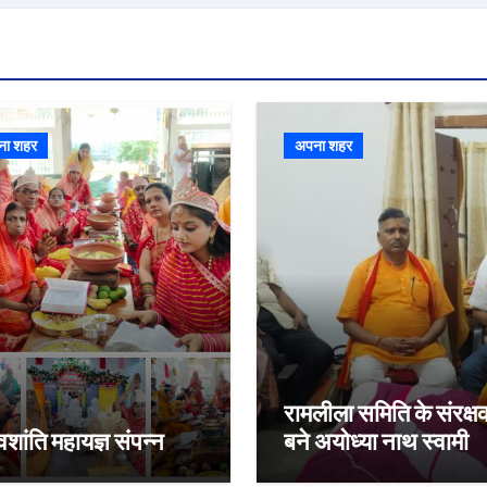
ना शहर
अपना शहर
रामलीला समिति के संरक्ष
वशांति महायज्ञ संपन्न
बने अयोध्या नाथ स्वामी