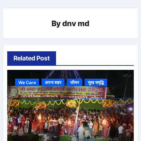
By
dnv md
Related Post
We Care
अपना शहर
फीचर
सुख समृद्धि