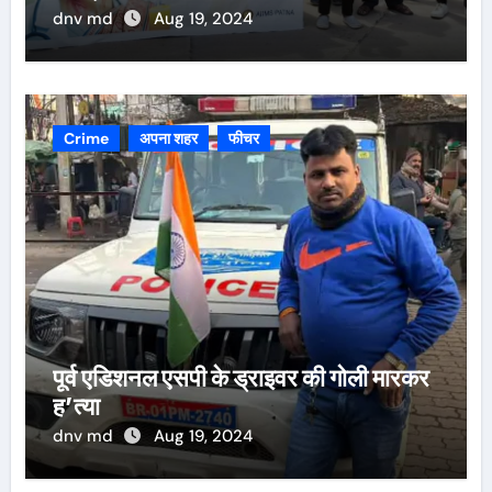
dnv md
Aug 19, 2024
Crime
अपना शहर
फीचर
पूर्व एडिशनल एसपी के ड्राइवर की गोली मारकर
ह’त्या
dnv md
Aug 19, 2024