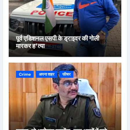
पूर्व एडिशनल एसपी के ड्राइवर की गोली
मारकर ह’त्या
Crime
अपना शहर
फीचर