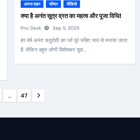
अपना शहर
फीचर
वीडियो
क्या है अनंत सूत्र व्रत का महत्व और पूजा विधि!
Pnc Desk
Sep 5, 2025
हर वर्ष अनंत चतुर्दशी का पर्व पूरे भक्ति भाव से मनाया जाता
है. लेकिन बहुत लोगों विशेषकर युवा…
s
…
47
ation