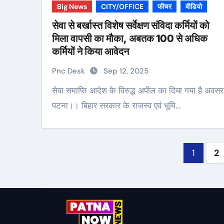
Big News
CITY/OFFICE
फीचर
वीडियो
सेवा से बर्खास्त विशेष सर्वेक्षण संविदा कर्मियों को
मिला वापसी का मौका, अबतक 100 से अधिक
कर्मियों ने किया आवेदन
Pnc Desk
Sep 12, 2025
सेवा समाप्ति आदेश के विरुद्ध अपील का दिया गया है अवसर
पटना।। बिहार सरकार के राजस्व एवं भूमि…
Post
1
2
pagin