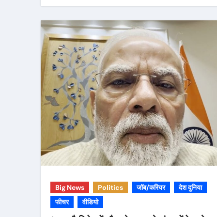
Big News
Politics
जॉब/करियर
देश दुनिया
फीचर
वीडियो