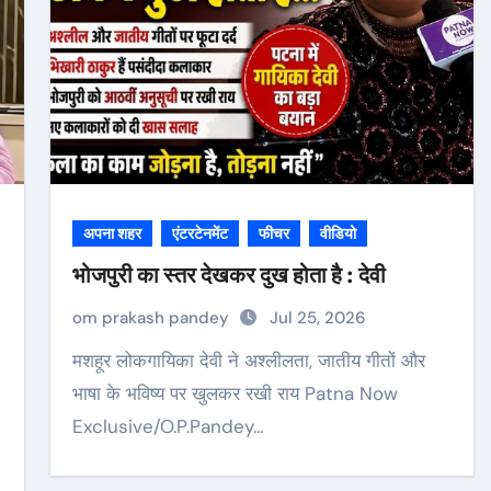
अपना शहर
एंटरटेनमेंट
फीचर
वीडियो
भोजपुरी का स्तर देखकर दुख होता है : देवी
om prakash pandey
Jul 25, 2026
मशहूर लोकगायिका देवी ने अश्लीलता, जातीय गीतों और
भाषा के भविष्य पर खुलकर रखी राय Patna Now
Exclusive/O.P.Pandey…