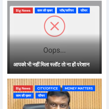
Big News
काम की ख़बर
जॉब/करियर
फीचर
आपको भी नहीं मिला स्लॉट तो ना हों परेशान
Big News
CITY/OFFICE
MONEY MATTERS
काम की ख़बर
फीचर