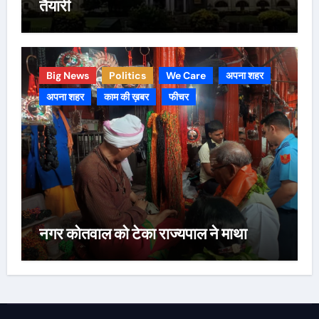
तैयारी
Big News
Politics
We Care
अपना शहर
अपना शहर
काम की ख़बर
फीचर
नगर कोतवाल को टेका राज्यपाल ने माथा