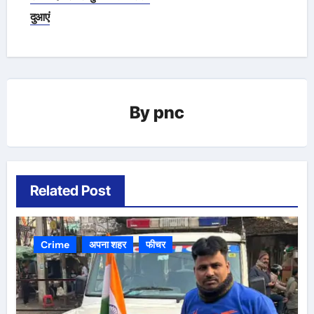
दुआएं
By
pnc
Related Post
Crime
अपना शहर
फीचर