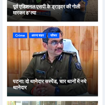
पूर्व एडिशनल एसपी के ड्राइवर की गोली
मारकर ह’त्या
Crime
अपना शहर
फीचर
पटना: दो थानेदार सस्पेंड, चार थानों में नये
थानेदार