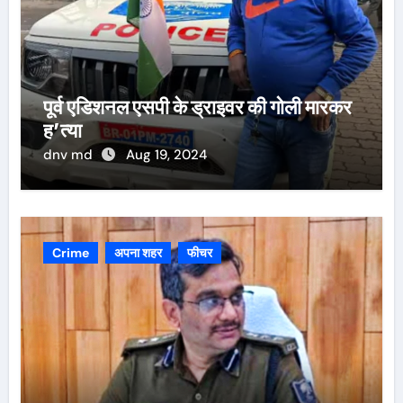
पूर्व एडिशनल एसपी के ड्राइवर की गोली मारकर
ह’त्या
dnv md
Aug 19, 2024
Crime
अपना शहर
फीचर