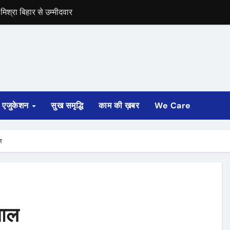
समर्थन
एजुकेशन
सुख समृद्धि
काम की ख़बर
We Care
ल
जाल