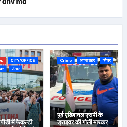
y
dnv md
ws
CITY/OFFICE
Crime
अपना शहर
फीचर
़बर
फीचर
पूर्व एडिशनल एसपी के
पीडी में फैकल्टी
ड्राइवर की गोली मारकर