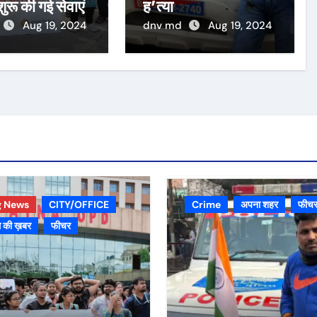
 शुरू की गई सेवाएं
ह’त्या
Aug 19, 2024
dnv md
Aug 19, 2024
g News
CITY/OFFICE
Crime
अपना शहर
फीच
 की ख़बर
फीचर