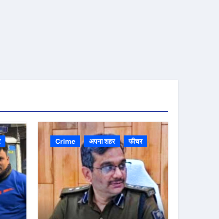
र
Crime
अपना शहर
फीचर