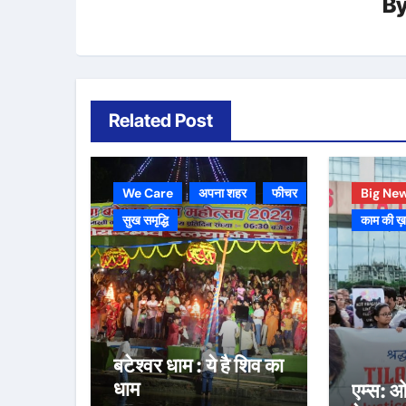
B
Related Post
We Care
अपना शहर
फीचर
Big Ne
सुख समृद्धि
काम की ख
बटेश्वर धाम : ये है शिव का
धाम
एम्स: ओ