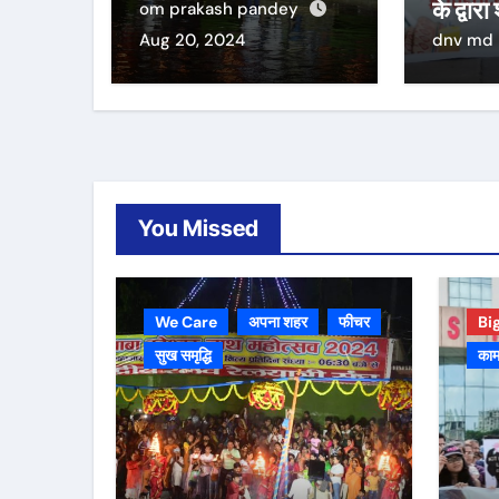
के द्वारा
om prakash pandey
Aug 20, 2024
dnv md
You Missed
We Care
अपना शहर
फीचर
Bi
सुख समृद्धि
काम