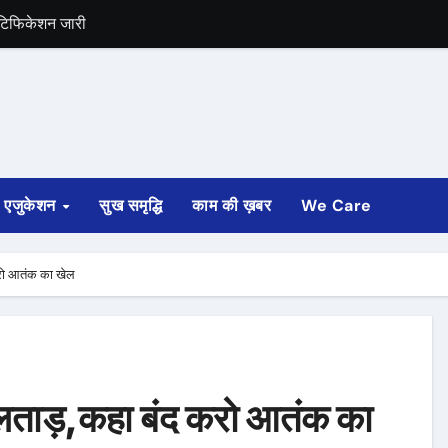
ोटिफिकेशन जारी
ंपाई सोरेन
एजुकेशन
सुख समृद्धि
काम की ख़बर
We Care
करो आतंक का खेल
 लताड़,कहा बंद करो आतंक का