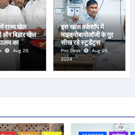
ें राज्य खेल
इस खास वर्कशॉप में
 और बिहार खेल
माइक्रोबायोलॉजी के गुर
द्यालय का
सीख रहे स्टूडेंट्स
न
sk
Aug 29,
Pnc Desk
Aug 29,
2024