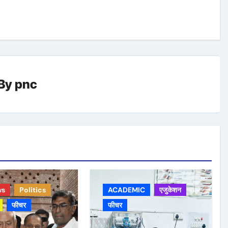
By
pnc
ws
Politics
ACADEMIC
एजुकेशन
फीचर
फीचर