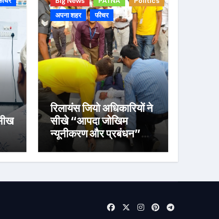
फीचर
Big News
PATNA
Politics
अपना शहर
फीचर
रिलायंस जियो अधिकारियों ने
 सीख
सीखे “आपदा जोखिम
न्यूनीकरण और प्रबंधन”के
गुर