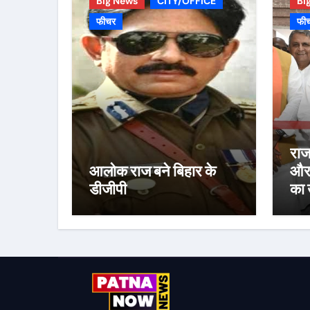
Big News
CITY/OFFICE
Bi
फीचर
फी
राज
आलोक राज बने बिहार के
और 
डीजीपी
का 