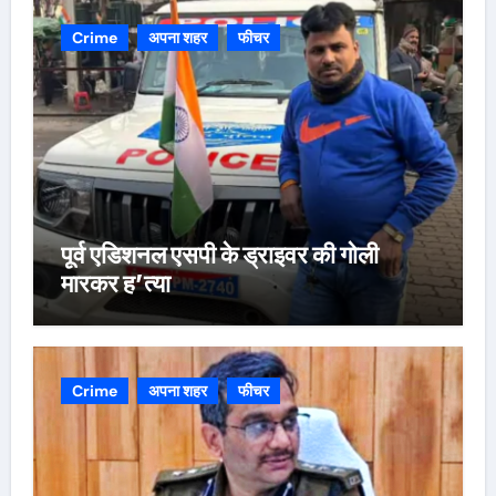
Crime
अपना शहर
फीचर
पूर्व एडिशनल एसपी के ड्राइवर की गोली
मारकर ह’त्या
Crime
अपना शहर
फीचर