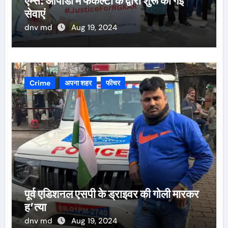
एम्स: ओपीडी में फैकल्टी के द्वारा शुरू की गई
सेवाएं
dnv md
Aug 19, 2024
Crime
अपना शहर
फीचर
पूर्व एडिशनल एसपी के ड्राइवर की गोली मारकर
ह’त्या
dnv md
Aug 19, 2024