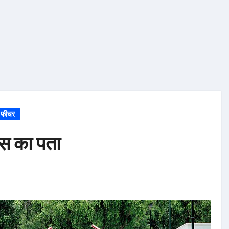
फीचर
स का पता