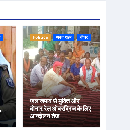
र
Politics
अपना शहर
फीचर
जल जमाव से मुक्ति और
,
दोनार रेल ओवरब्रिज के लिए
आन्दोलन तेज