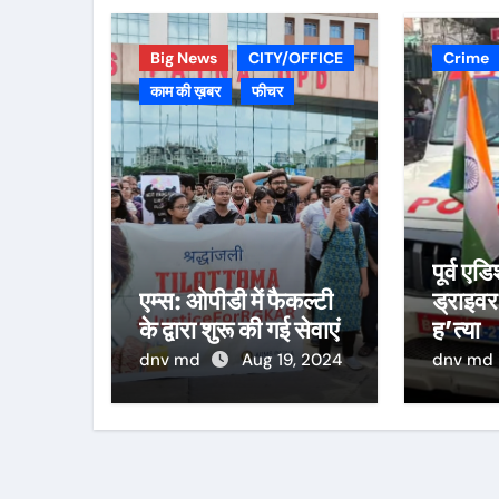
Big News
CITY/OFFICE
Crime
काम की ख़बर
फीचर
पूर्व ए
एम्स: ओपीडी में फैकल्टी
ड्राइवर
के द्वारा शुरू की गई सेवाएं
ह’त्या
dnv md
Aug 19, 2024
dnv md