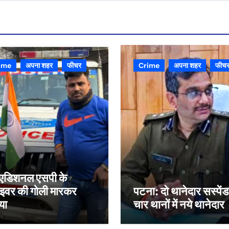
ime
अपना शहर
फीचर
Crime
अपना शहर
फीच
्व एडिशनल एसपी के
ाइवर की गोली मारकर
पटना: दो थानेदार सस्पेंड
या
चार थानों में नये थानेदार