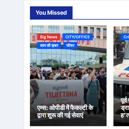
You Missed
Big News
CITY/OFFICE
Cr
काम की ख़बर
फीचर
पूर
एम्स: ओपीडी में फैकल्टी के
ड्र
द्वारा शुरू की गई सेवाएं
ह’त्