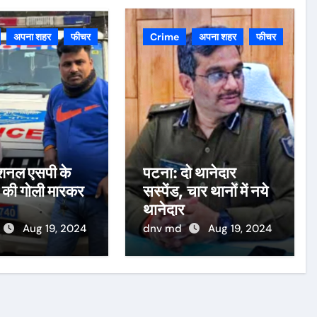
अपना शहर
फीचर
Crime
अपना शहर
फीचर
डिशनल एसपी के
पटना: दो थानेदार
 की गोली मारकर
सस्पेंड, चार थानों में नये
थानेदार
Aug 19, 2024
dnv md
Aug 19, 2024