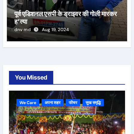
पूर्व एडिशनल एसपी के ड्राइवर की गोली मारकर
ह’त्या
dnv md
Aug 19, 2024
You Missed
We Care
अपना शहर
फीचर
सुख समृद्धि