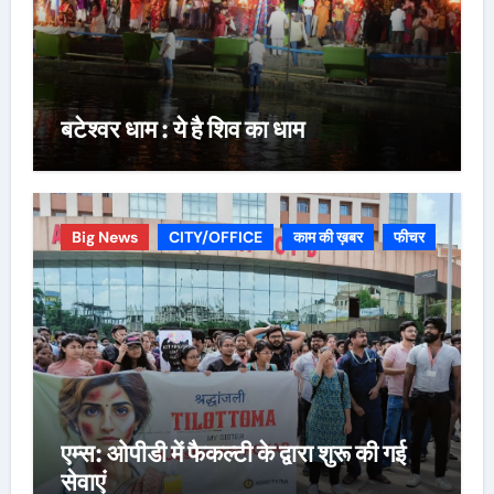
बटेश्वर धाम : ये है शिव का धाम
Big News
CITY/OFFICE
काम की ख़बर
फीचर
एम्स: ओपीडी में फैकल्टी के द्वारा शुरू की गई
सेवाएं