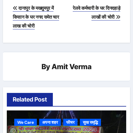
Post
दानापुर के मखदुमपुर में
रेलवे कर्मचारी के घर दिनदहाड़े
navigation
किसान के घर नगद समेत चार
लाखों की चोरी
लाख की चोरी
By
Amit Verma
Related Post
We Care
अपना शहर
फीचर
सुख समृद्धि