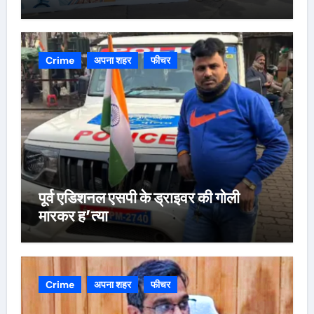
Crime
अपना शहर
फीचर
पूर्व एडिशनल एसपी के ड्राइवर की गोली
मारकर ह’त्या
Crime
अपना शहर
फीचर