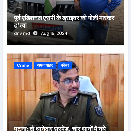
पूर्व एडिशनल एसपी के ड्राइवर की गोली मारकर
ह’त्या
dnv md
Aug 19, 2024
Crime
अपना शहर
फीचर
पटना: दो थानेदार सस्पेंड, चार थानों में नये