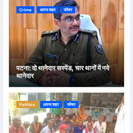
Crime
अपना शहर
फीचर
पटना: दो थानेदार सस्पेंड, चार थानों में नये
थानेदार
Politics
अपना शहर
फीचर