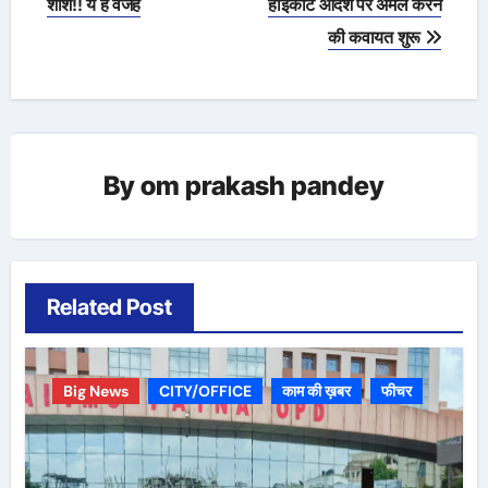
navigation
शीशे!! ये है वजह
हाईकोर्ट आदेश पर अमल करने
की कवायत शुरू
By
om prakash pandey
Related Post
Big News
CITY/OFFICE
काम की ख़बर
फीचर