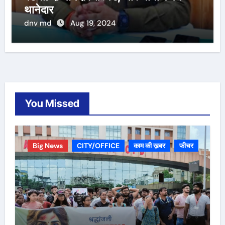
थानेदार
dnv md
Aug 19, 2024
You Missed
Big News
CITY/OFFICE
काम की ख़बर
फीचर