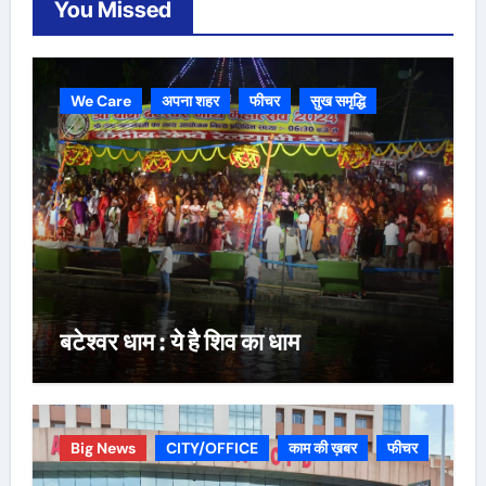
You Missed
We Care
अपना शहर
फीचर
सुख समृद्धि
बटेश्वर धाम : ये है शिव का धाम
Big News
CITY/OFFICE
काम की ख़बर
फीचर