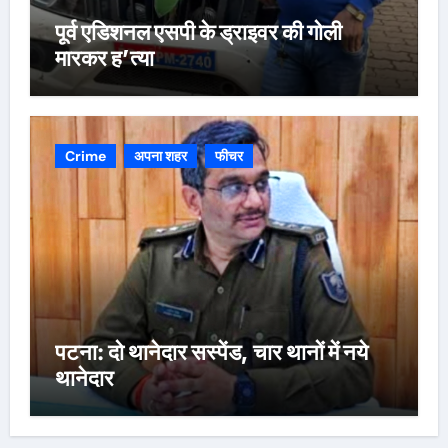
पूर्व एडिशनल एसपी के ड्राइवर की गोली
मारकर ह’त्या
Crime
अपना शहर
फीचर
पटना: दो थानेदार सस्पेंड, चार थानों में नये
थानेदार