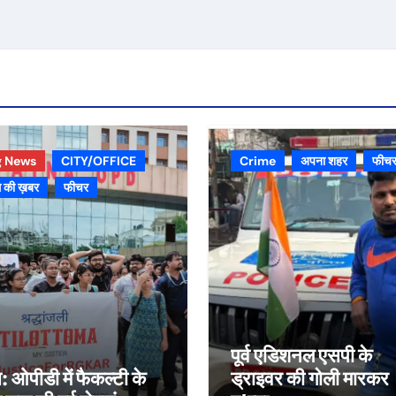
g News
CITY/OFFICE
Crime
अपना शहर
फीच
 की ख़बर
फीचर
पूर्व एडिशनल एसपी के
स: ओपीडी में फैकल्टी के
ड्राइवर की गोली मारकर