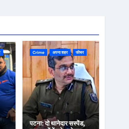
र
Crime
अपना शहर
फीचर
पटना: दो थानेदार सस्पेंड,