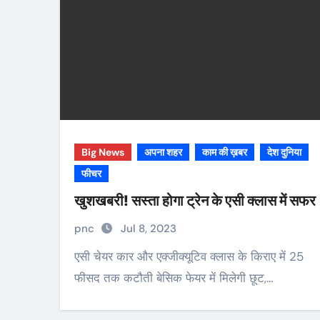
Big News
अपना शहर
काम की ख़बर
देश दुनिया
फीचर
खुशखबरी! सस्ता होगा ट्रेन के एसी क्लास में सफर
pnc
Jul 8, 2023
एसी चेयर कार और एक्जीक्यूटिव क्लास के किराए में 25
फीसद तक कटौती बेसिक फेयर में मिलेगी छूट,…