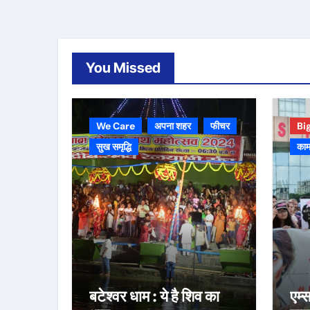
You Missed
We Care
अपना शहर
फीचर
Bi
सुख समृद्धि
काम
बटेश्वर धाम : ये है शिव का
एम्