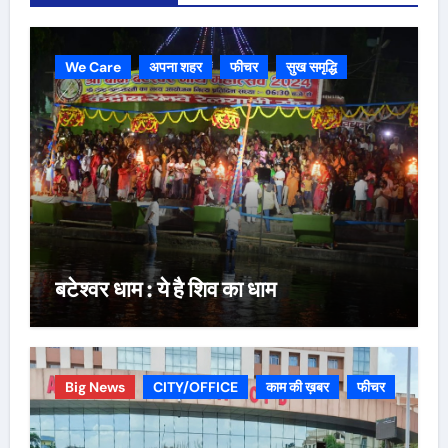
We Care
अपना शहर
फीचर
सुख समृद्धि
बटेश्वर धाम : ये है शिव का धाम
Big News
CITY/OFFICE
काम की ख़बर
फीचर