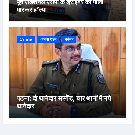
पूर्व एडिशनल एसपी के ड्राइवर की गोली
मारकर ह’त्या
Crime
अपना शहर
फीचर
पटना: दो थानेदार सस्पेंड, चार थानों में नये
थानेदार