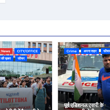
g News
CITY/OFFICE
Crime
अपना शहर
फीच
 की ख़बर
फीचर
पूर्व एडिशनल एसपी के