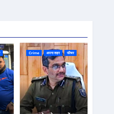
र
Crime
अपना शहर
फीचर