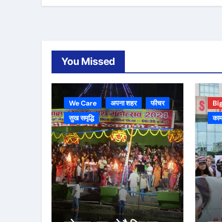
You Missed
We Care
अपना शहर
फीचर
Bi
सुख समृद्धि
काम