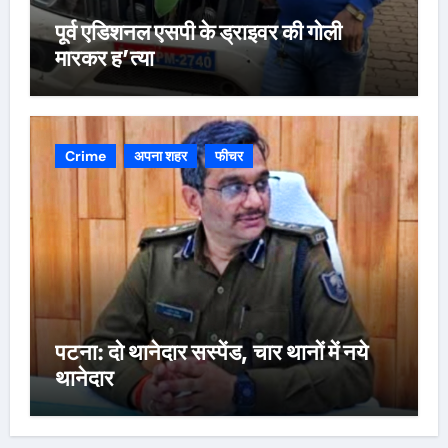
पूर्व एडिशनल एसपी के ड्राइवर की गोली
मारकर ह’त्या
Crime
अपना शहर
फीचर
पटना: दो थानेदार सस्पेंड, चार थानों में नये
थानेदार