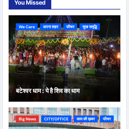
You Missed
We Care
अपना शहर
फीचर
सुख समृद्धि
बटेश्वर धाम : ये है शिव का धाम
Big News
CITY/OFFICE
काम की ख़बर
फीचर