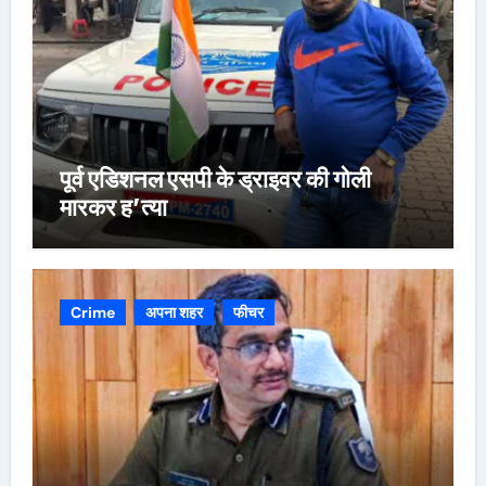
पूर्व एडिशनल एसपी के ड्राइवर की गोली
मारकर ह’त्या
Crime
अपना शहर
फीचर