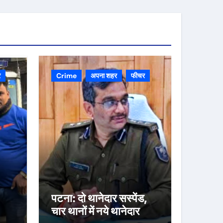
र
Crime
अपना शहर
फीचर
पटना: दो थानेदार सस्पेंड,
चार थानों में नये थानेदार