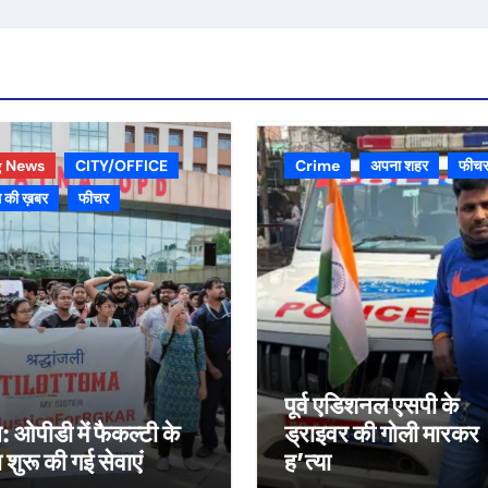
g News
CITY/OFFICE
Crime
अपना शहर
फीच
 की ख़बर
फीचर
पूर्व एडिशनल एसपी के
स: ओपीडी में फैकल्टी के
ड्राइवर की गोली मारकर
रा शुरू की गई सेवाएं
ह’त्या