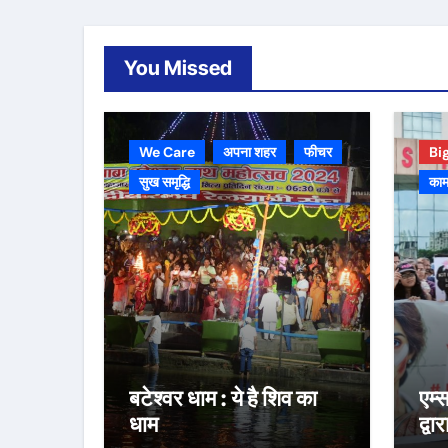
You Missed
We Care
अपना शहर
फीचर
Bi
सुख समृद्धि
काम
बटेश्वर धाम : ये है शिव का
एम्
धाम
द्वा