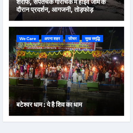
शरीफ, संपतचक गौरीचक में हाइवे जाम के
दौरान प्रदर्शन, आगजनी, तोड़फोड़
We Care
अपना शहर
फीचर
सुख समृद्धि
बटेश्वर धाम : ये है शिव का धाम