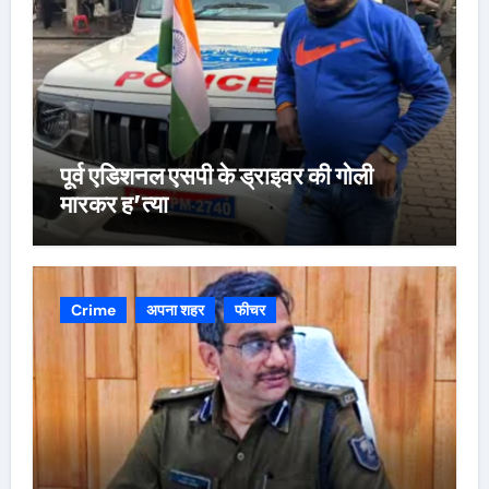
पूर्व एडिशनल एसपी के ड्राइवर की गोली
मारकर ह’त्या
Crime
अपना शहर
फीचर