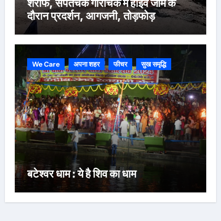
शरीफ, संपतचक गौरीचक में हाइवे जाम के
दौरान प्रदर्शन, आगजनी, तोड़फोड़
We Care
अपना शहर
फीचर
सुख समृद्धि
बटेश्वर धाम : ये है शिव का धाम