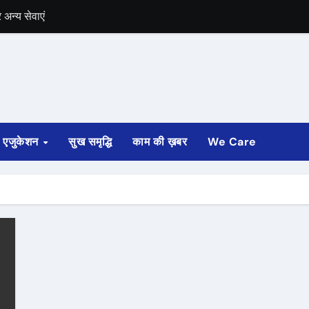
अन्य सेवाएं
में भी चुनाव की घोषणा
 ट्रेन पटरी से उतरी
ी
एजुकेशन
सुख समृद्धि
काम की ख़बर
We Care
्ता साफ
ोड़ रुपए मंजूर किए
अगस्त तक होगी