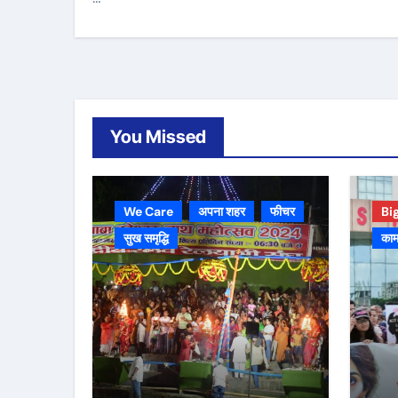
You Missed
We Care
अपना शहर
फीचर
Bi
सुख समृद्धि
काम