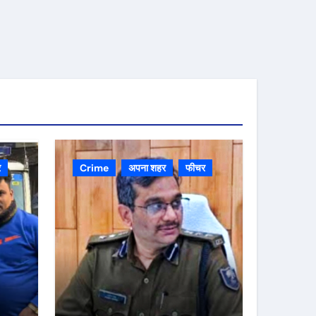
र
Crime
अपना शहर
फीचर