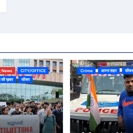
g News
CITY/OFFICE
Crime
अपना शहर
फीच
 की ख़बर
फीचर