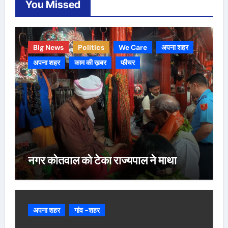
You Missed
Big News
Politics
We Care
अपना शहर
अपना शहर
काम की ख़बर
फीचर
नगर कोतवाल को टेका राज्यपाल ने माथा
अपना शहर
गांव -शहर