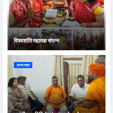
विश्वशांति महायज्ञ संपन्न
अपना शहर