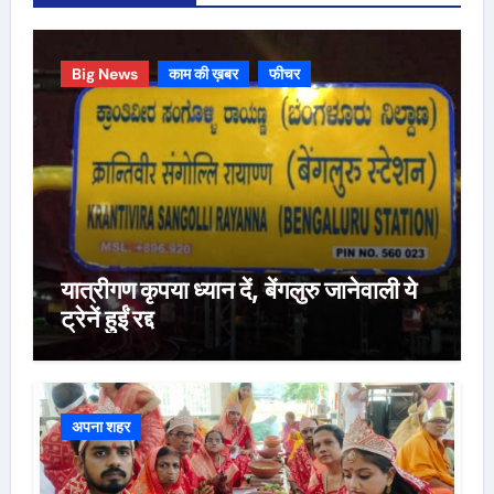
Big News
काम की ख़बर
फीचर
यात्रीगण कृपया ध्यान दें, बेंगलुरु जानेवाली ये
ट्रेनें हुईं रद्द
अपना शहर