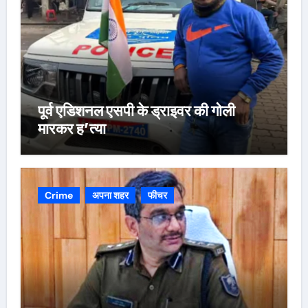
पूर्व एडिशनल एसपी के ड्राइवर की गोली
मारकर ह’त्या
Crime
अपना शहर
फीचर