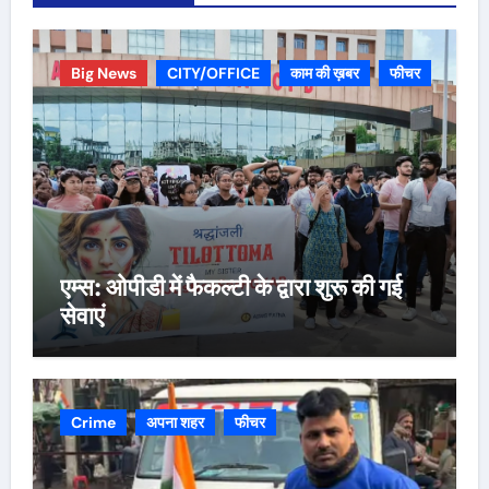
Big News
CITY/OFFICE
काम की ख़बर
फीचर
एम्स: ओपीडी में फैकल्टी के द्वारा शुरू की गई
सेवाएं
Crime
अपना शहर
फीचर