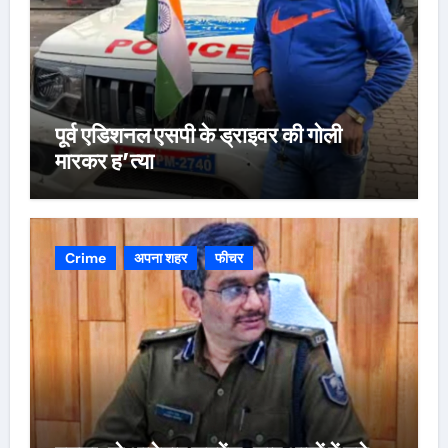
पूर्व एडिशनल एसपी के ड्राइवर की गोली
मारकर ह’त्या
Crime
अपना शहर
फीचर