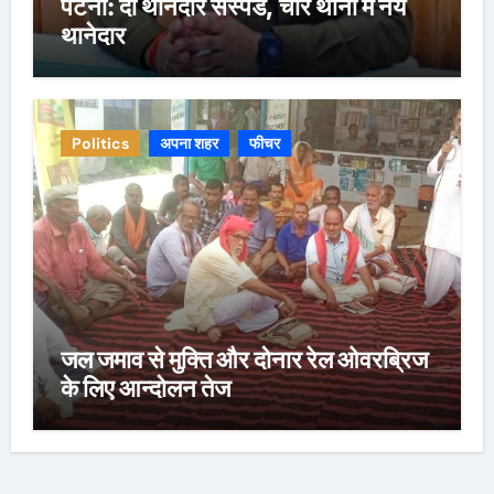
पटना: दो थानेदार सस्पेंड, चार थानों में नये
थानेदार
Politics
अपना शहर
फीचर
जल जमाव से मुक्ति और दोनार रेल ओवरब्रिज
के लिए आन्दोलन तेज