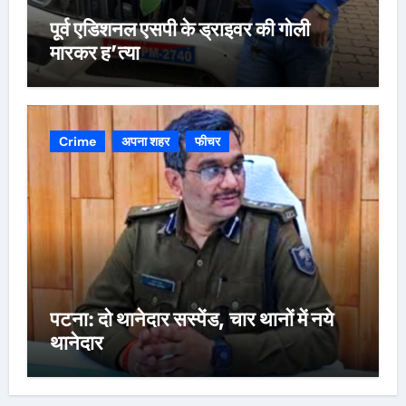
पूर्व एडिशनल एसपी के ड्राइवर की गोली
मारकर ह’त्या
Crime
अपना शहर
फीचर
पटना: दो थानेदार सस्पेंड, चार थानों में नये
थानेदार