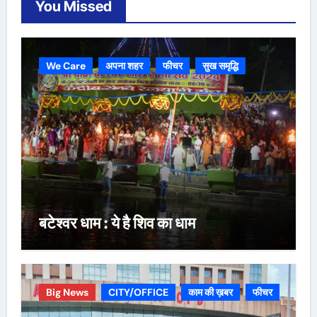
You Missed
We Care
अपना शहर
फीचर
सुख समृद्धि
बटेश्वर धाम : ये है शिव का धाम
Big News
CITY/OFFICE
काम की ख़बर
फीचर