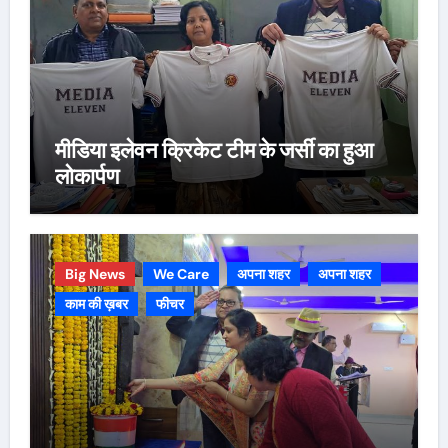
मीडिया इलेवन क्रिकेट टीम के जर्सी का हुआ
लोकार्पण
Big News
We Care
अपना शहर
अपना शहर
काम की ख़बर
फीचर