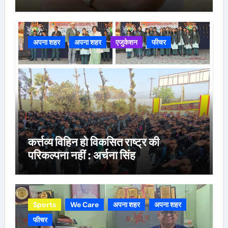
अपना शहर
अपना शहर
एजुकेशन
फीचर
कर्त्तव्य विहिन हो विकसित राष्ट्र की
परिकल्पना नहीं : अर्चना सिंह
Sports
We Care
अपना शहर
अपना शहर
फीचर