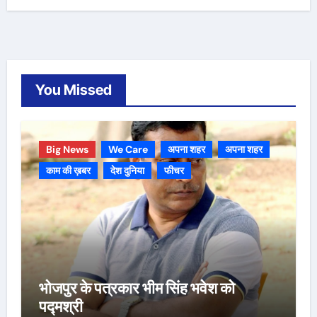
You Missed
Big News
We Care
अपना शहर
अपना शहर
काम की ख़बर
देश दुनिया
फीचर
भोजपुर के पत्रकार भीम सिंह भवेश को
पद्मश्री