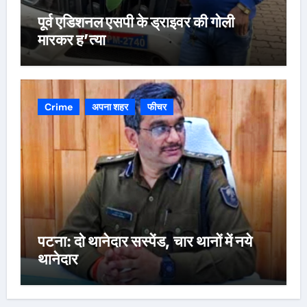
पूर्व एडिशनल एसपी के ड्राइवर की गोली
मारकर ह’त्या
Crime
अपना शहर
फीचर
पटना: दो थानेदार सस्पेंड, चार थानों में नये
थानेदार