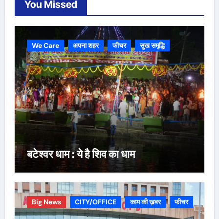
You Missed
We Care
अपना शहर
फीचर
सुख समृद्धि
बटेश्वर धाम : ये है शिव का धाम
Big News
CITY/OFFICE
काम की ख़बर
फीचर