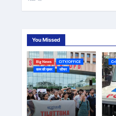
You Missed
Big News
CITY/OFFICE
Cr
काम की ख़बर
फीचर