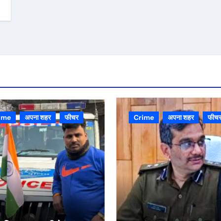
ime
अपना शहर
फीचर
Crime
अपना शहर
फीच