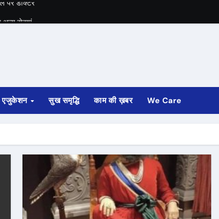
अन्य सेवाएं
में भी चुनाव की घोषणा
 ट्रेन पटरी से उतरी
ी
एजुकेशन
सुख समृद्धि
काम की ख़बर
We Care
्ता साफ
ोड़ रुपए मंजूर किए
अगस्त तक होगी