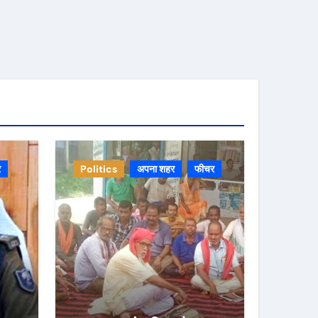
र
Politics
अपना शहर
फीचर