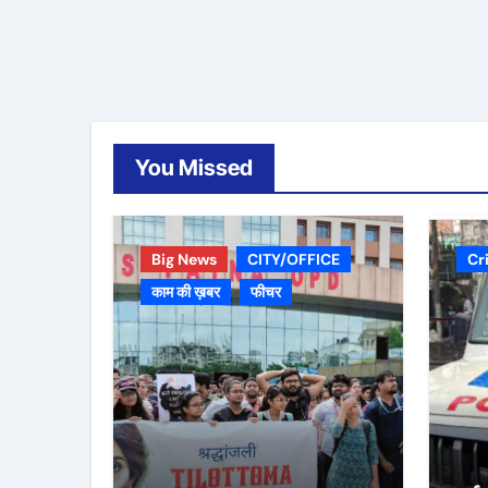
You Missed
Big News
CITY/OFFICE
Cr
काम की ख़बर
फीचर