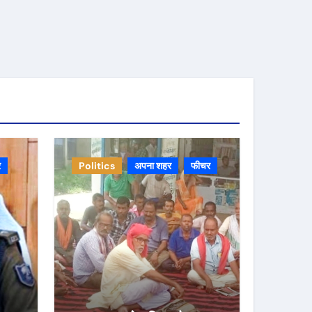
र
Politics
अपना शहर
फीचर