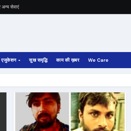
अन्य सेवाएं
में भी चुनाव की घोषणा
 ट्रेन पटरी से उतरी
ी
एजुकेशन
सुख समृद्धि
काम की ख़बर
We Care
्ता साफ
ोड़ रुपए मंजूर किए
अगस्त तक होगी