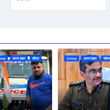
ime
अपना शहर
फीचर
Crime
अपना शहर
फीच