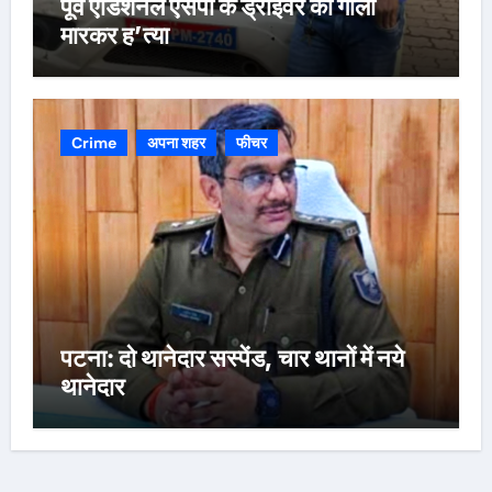
पूर्व एडिशनल एसपी के ड्राइवर की गोली
मारकर ह’त्या
Crime
अपना शहर
फीचर
पटना: दो थानेदार सस्पेंड, चार थानों में नये
थानेदार