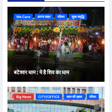
We Care
अपना शहर
फीचर
सुख समृद्धि
बटेश्वर धाम : ये है शिव का धाम
Big News
CITY/OFFICE
काम की ख़बर
फीचर